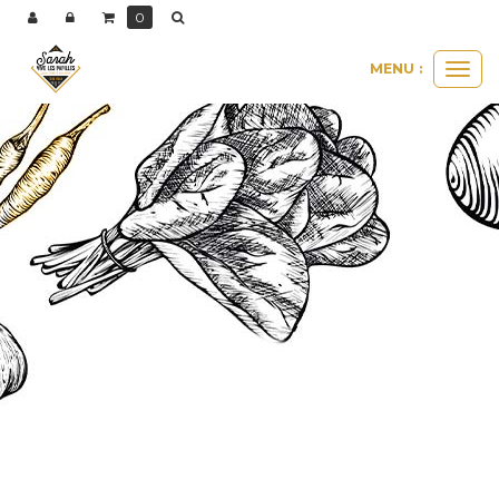
0
MENU :
Ouvri
le
men